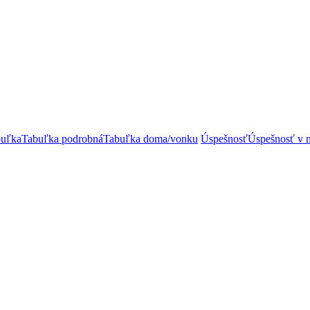
buľka
Tabuľka podrobná
Tabuľka doma/vonku
Úspešnosť
Úspešnosť v 