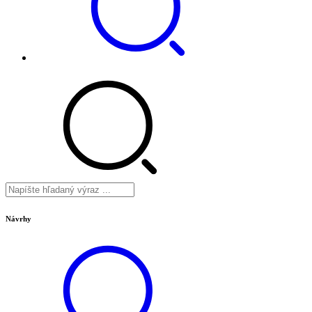
Návrhy