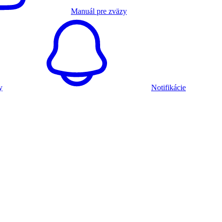
Manuál pre zväzy
y
Notifikácie